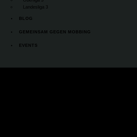
Landesliga 3
BLOG
GEMEINSAM GEGEN MOBBING
EVENTS
Spieltage vom BBC