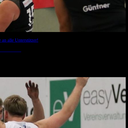
an alle Unterstützer!
0
Comments
n Leistung gegen den amtierenden Meister RSV Lahn-Dill beendet. Tro
en fünf Mannschaften der Liga gehörte. Von Beginn an hielt der BBC 