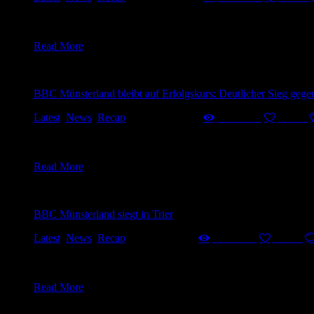
Wie erwartet konnten die Rhine River Rhinos Wiesbaden ihrer F
von Trainer Marcel Fedde schwer – die Trefferquote ließ komp
Read More
BBC Münsterland bleibt auf Erfolgskurs: Deutlicher Sieg ge
Latest
,
News
,
Recap
11. Februar 2025
428
Views
0
Likes
Trotz mehrerer Ausfälle konnte der BBC Münsterland seiner Fa
durch. Dabei musste das Team auf Kapitän Sören Müller sowie 
Read More
BBC Münsterland siegt in Trier
Latest
,
News
,
Recap
27. Januar 2025
447
Views
0
Likes
Der BBC Münsterland hat am Samstag, den 25. Januar 2025, mit
Ausfälle von Sören Müller und Sören Gebauer zeigte das Team v
Read More