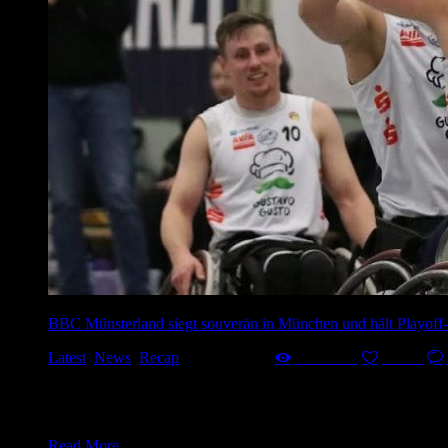
BBC Münsterland siegt souverän in München und hält Playof
Latest
,
News
,
Recap
17. März 2025
541
Views
0
Likes
Mit einem starken Auftritt hat der BBC Münsterland sein letzt
Halbzeit (Halbzeitstand 46:17) war der Sieg frühzeitig gesich
Ganzfeldpresse setzte…
Read More