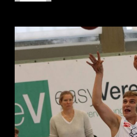
Soeren
21
articles published