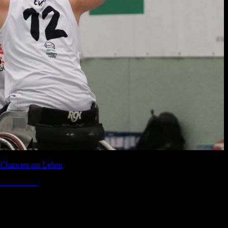
f-Chancen am Leben
0
Comments
es Auswärtsspiel der Saison erfolgreich bestritten und die RBB Iguana
ert. Von Beginn an zeigte die Mannschaft von Marcel Fedde eine konzen