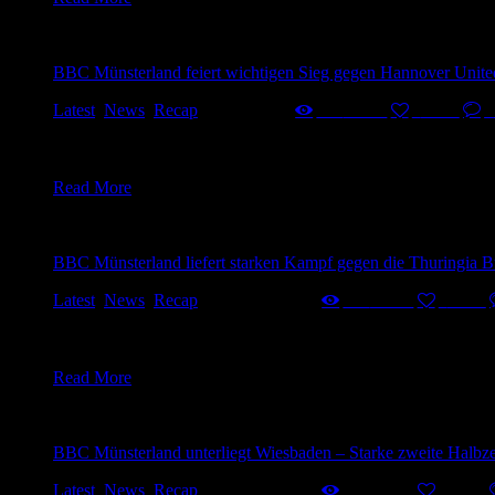
BBC Münsterland feiert wichtigen Sieg gegen Hannover Unite
Latest
,
News
,
Recap
4. März 2025
550
Views
0
Likes
0
Der BBC Münsterland hat am Samstagabend einen bedeutenden 
und hielt damit die Chance auf die Playoffs am Leben.Von Begi
Read More
BBC Münsterland liefert starken Kampf gegen die Thuringia B
Latest
,
News
,
Recap
23. Februar 2025
429
Views
0
Likes
Der BBC Münsterland hat sich gegen den Tabellenführer Thurin
Ende setzte sich der Favorit zwar durch, doch die Mannschaft v
Read More
BBC Münsterland unterliegt Wiesbaden – Starke zweite Halbze
Latest
,
News
,
Recap
17. Februar 2025
415
Views
0
Likes