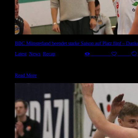
BBC Münsterland beendet starke Saison auf Platz fünf – Danke 
Latest
,
News
,
Recap
24. März 2025
793
Views
0
Likes
Der BBC Münsterland hat seine Saison mit einer kämpferische
Publikum noch einmal, warum es in dieser Saison zu den best
Read More