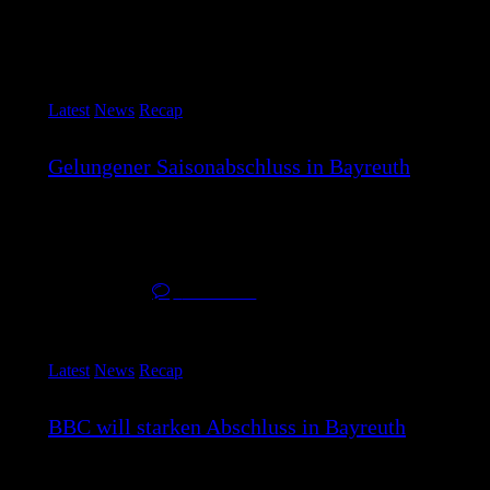
Latest
News
Recap
Gelungener Saisonabschluss in Bayreuth
Mit einer starken Mannschaftsleistung verabschiedet sich der
BBC Münsterland aus der Saison. Beim…
20. April 2026
0
Comments
Latest
News
Recap
BBC will starken Abschluss in Bayreuth
Am kommenden Samstag steht für den BBC Münsterland das