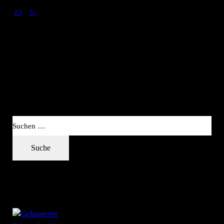
1
2
3
…
5
>
Search
Suchen nach:
Suche
Recent Posts