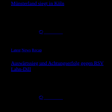
Münsterland siegt in Köln
Der BBC Münsterland holt sich mit einem 74:57-Auswärtssieg
bei den RBC Köln 99ers…
24. Februar 2026
0
Comments
Latest
News
Recap
Auswärtssieg und Achtungserfolg gegen RSV
Lahn-Dill
Gutes Wochenende mit Sieg in Zwickau und engem Spiel
gegen Lahn Dill Der…
16. Februar 2026
0
Comments