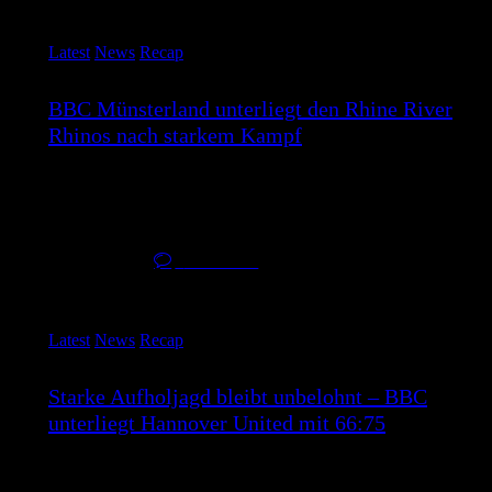
Latest
News
Recap
BBC Münsterland unterliegt den Rhine River
Rhinos nach starkem Kampf
Der BBC Münsterland musste sich am Wochenende den Rhine
River Rhinos Wiesbaden mit…
23. März 2026
0
Comments
Latest
News
Recap
Starke Aufholjagd bleibt unbelohnt – BBC
unterliegt Hannover United mit 66:75
Der BBC Münsterland musste sich am samstag Spieltag trotz