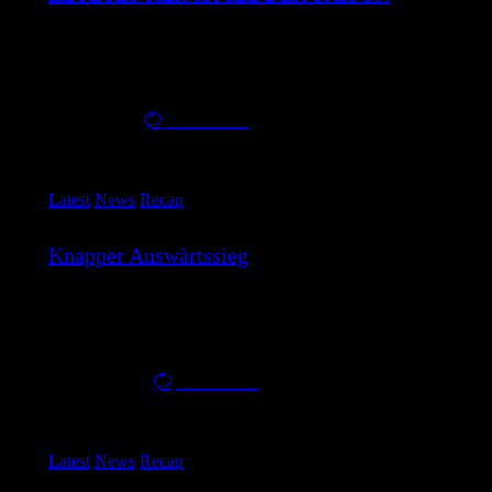
Am kommenden Samstag um 17 Uhr empfängt der BBC
Münsterland die Thuringia Bulls…
9. April 2026
0
Comments
Latest
News
Recap
Knapper Auswärtssieg
Das Fundament für unseren Erfolg haben wir in der ersten
Halbzeit gelegt und…
30. März 2026
0
Comments
Latest
News
Recap