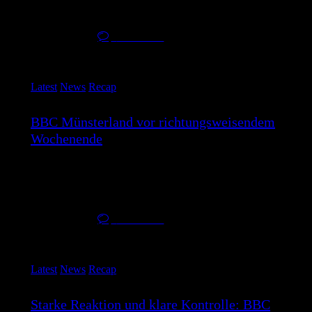
großer Moral und einer…
22. März 2026
0
Comments
Latest
News
Recap
BBC Münsterland vor richtungsweisendem
Wochenende
Für den BBC Münsterland steht ein entscheidendes
Wochenende in der ersten Bundesliga bevor.…
17. März 2026
0
Comments
Latest
News
Recap
Starke Reaktion und klare Kontrolle: BBC