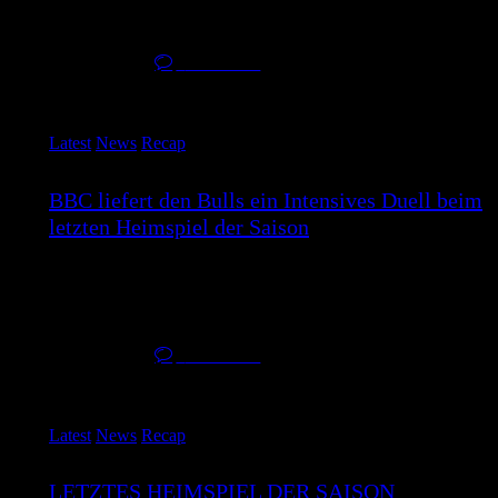
letzte Spiel der Saison…
16. April 2026
0
Comments
Latest
News
Recap
BBC liefert den Bulls ein Intensives Duell beim
letzten Heimspiel der Saison
Zum Abschluss der Heimspielsaison lieferte der BBC
Münsterland seinen Fans noch einmal ein…
13. April 2026
0
Comments
Latest
News
Recap
LETZTES HEIMSPIEL DER SAISON