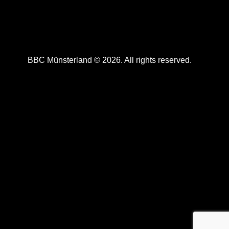
STARTSEITE
ÜBER UNS
SPONSOREN
IMPRESSUM
COOKIE-RICHTLINIE (EU)
BBC Münsterland © 2026. All rights reserved.