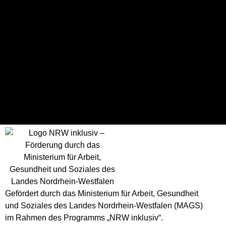
Ergebnisse
Mannschaft
T
Spielausgang
Hamburg
33
Loss
Team SN / TH
36
Win
Gefördert durch das Ministerium für Arbeit, Gesundheit
und Soziales des Landes Nordrhein-Westfalen (MAGS)
im Rahmen des Programms „NRW inklusiv“.