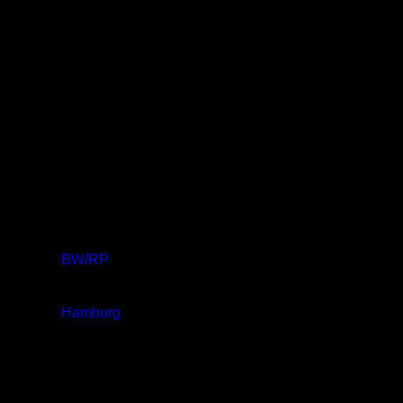
Ergebnisse
Mannschaft
BW/RP
Hamburg