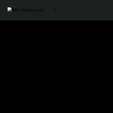
BBC Münsterland
RBC Köln 99ers
13. Dezember 2025
77
-
63
Zeit