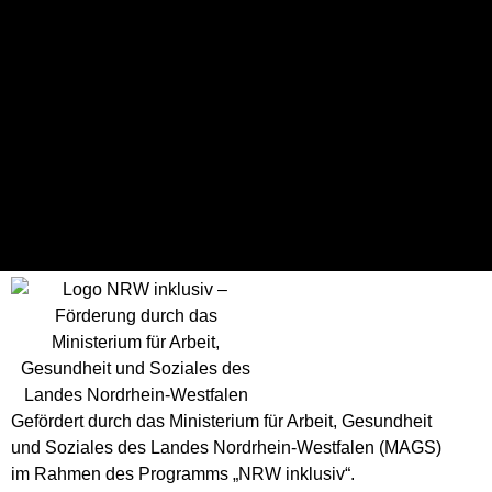
Ergebnisse
Mannschaft
T
Spielausgang
Doneck Dolphins Trier 2
50
Win
UBC Münster
34
Loss
Gefördert durch das Ministerium für Arbeit, Gesundheit
und Soziales des Landes Nordrhein-Westfalen (MAGS)
im Rahmen des Programms „NRW inklusiv“.