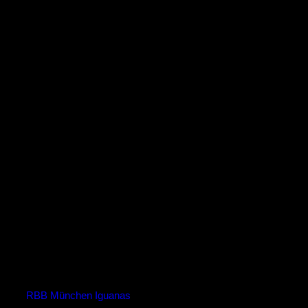
Säbener Str. 49, 81547 München
Ergebnisse
Mannschaft
T
Spielausgang
RBB München Iguanas
55
Loss