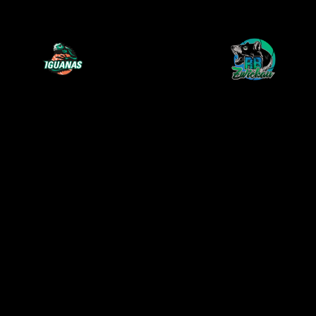
7. Februar 2026
55
-
74
RBB München
RB Zwickau
Zeit
Iguanas
e.V
Details
Datum
Zeit
League
Saison
7. Februar 2026
15:00
1. Bundesliga
2025/2026
Austragungsort
Städt. Sporthalle Säbener Str.