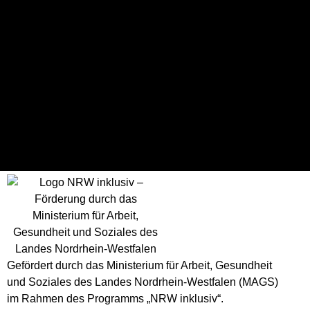
Ergebnisse
Mannschaft
T
Spielausgang
RBC Köln 99ers 4
73
Win
Handicap-Sport-Wuppertal
20
Loss
Gefördert durch das Ministerium für Arbeit, Gesundheit
und Soziales des Landes Nordrhein-Westfalen (MAGS)
im Rahmen des Programms „NRW inklusiv“.