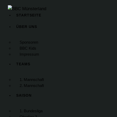
STARTSEITE
ÜBER UNS
Sponsoren
BBC Kids
Impressum
TEAMS
1. Mannschaft
2. Mannschaft
SAISON
1. Bundesliga
Oberliga 3