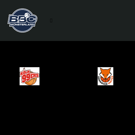
18. Januar 2026
66
-
77
RBC Köln
Hannover
Zeit
99ers
United
Details
Datum
Zeit
League
Saison