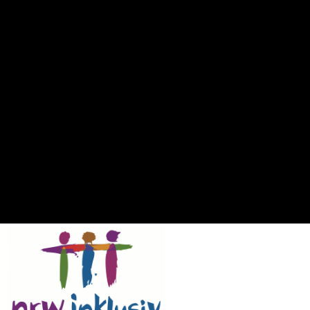
Bergischer Ring 40, 51063 Köln
Ergebnisse
Mannschaft
T
Spielausgang
RBC Köln 99ers
66
Loss
Hannover United
77
Win