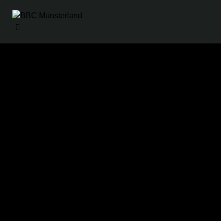
22. März 2026
62
-
54
Rhine River
BBC
Zeit
Rhinos
Münsterland
Details
Datum
Zeit
League
Saison
22. März 2026
15:00
1. Bundesliga
2025/2026