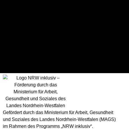
Ergebnisse
Mannschaft
T
Spielausgang
Rhine River Rhinos
62
Win
BBC Münsterland
54
Loss
Gefördert durch das Ministerium für Arbeit, Gesundheit
und Soziales des Landes Nordrhein-Westfalen (MAGS)
im Rahmen des Programms „NRW inklusiv“.