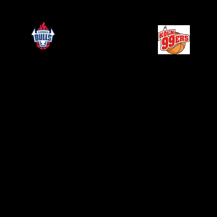
15. Februar 2026
93
-
55
RSB
RBC Köln
Thuringia
Zeit
99ers
Bulls
Details
Datum
Zeit
League
Saison
15. Februar 2026
15:00
1. Bundesliga
2025/2026
Austragungsort
REHA-Sport-Bildungszentrum