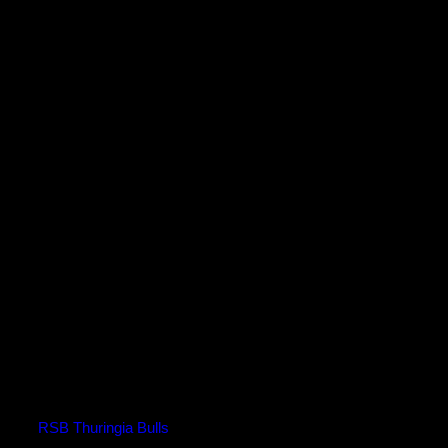
Osterlange 13, 99189 Elxleben
Ergebnisse
Mannschaft
T
Spielausgang
RSB Thuringia Bulls
93
Win