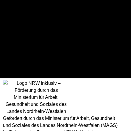
Ergebnisse
Mannschaft
T
Spielausgang
RSV Bayreuth
46
Win
RBB München Iguanas
45
Loss
Gefördert durch das Ministerium für Arbeit, Gesundheit
und Soziales des Landes Nordrhein-Westfalen (MAGS)