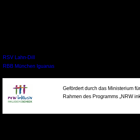
Wolfgang-Kühle-Straße 1, 35576 Wetzlar
Ergebnisse
Mannschaft
RSV Lahn-Dill
RBB München Iguanas
Gefördert durch das Ministerium f
Rahmen des Programms „NRW inkl