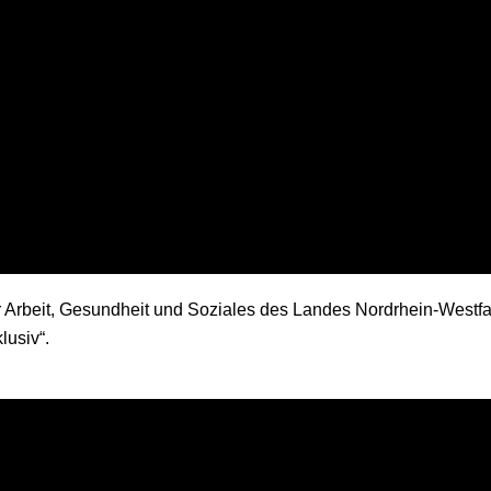
T
64
Win
52
Loss
ür Arbeit, Gesundheit und Soziales des Landes Nordrhein-West
usiv“.