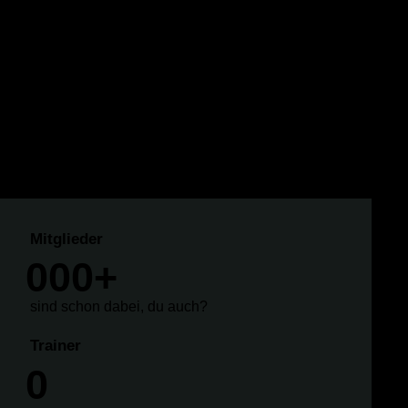
er Rollstuhlsport ist für jeden was, selbst für Läufer! Wir
ieten für jeden indiviuelle Trainingseinheiten, die für
paß und Mobilität im Rollstuhl sorgen.
Mitglieder
0
0
0
+
sind schon dabei, du auch?
Trainer
0