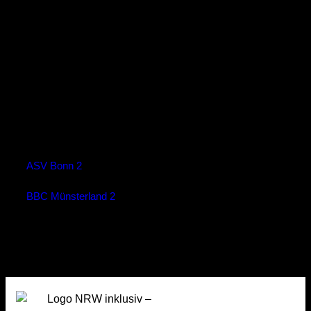
Brinckmannstraße 16, 40225 Düsseldorf
Ergebnisse
Mannschaft
T
Spielausgang
ASV Bonn 2
50
Win
BBC Münsterland 2
46
Loss