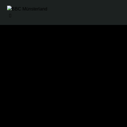
11. Oktober 2025
52
-
35
BBC
Münsterland
Zeit
ASV Bonn 2
2
Details
Datum
Zeit
League
Saison
11. Oktober 2025
14:00
Oberliga
2025/2026