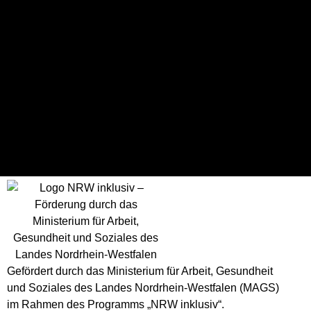
Ergebnisse
Mannschaft
T
Spielausgang
BBC Münsterland 2
52
Win
ASV Bonn 2
35
Loss
Gefördert durch das Ministerium für Arbeit, Gesundheit
und Soziales des Landes Nordrhein-Westfalen (MAGS)
im Rahmen des Programms „NRW inklusiv“.