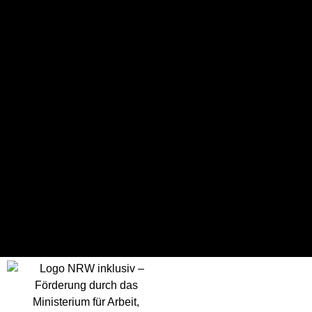
Geburtstag
8. Februar 1979
Alter
47
Profil
Tarik Cajo, zuständige Ansprechperson für der
Power Kids