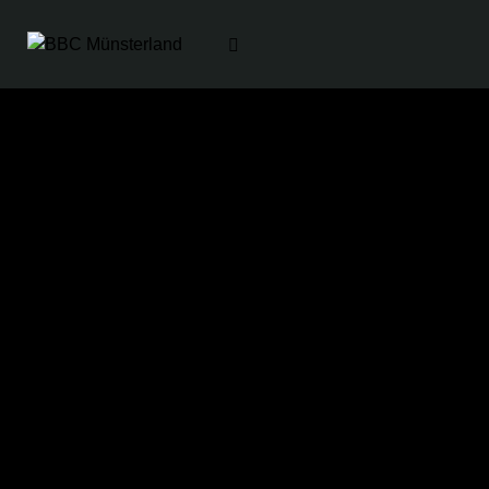
DEUTSCHE MEISTERSCHAFT DER JUNIOREN
Spielplan und Tabellen
DMJ 2025
Datum
Begegnung
Zeit/Ergebnisse
Austragungsort
24.
NRW vs
Sporthalle A der
Mai
57 - 27
Hamburg
Bundeswehr
2025
24.
NI vs SN /
Sporthalle B der
Mai
62 - 25
TH
Bundeswehr
2025