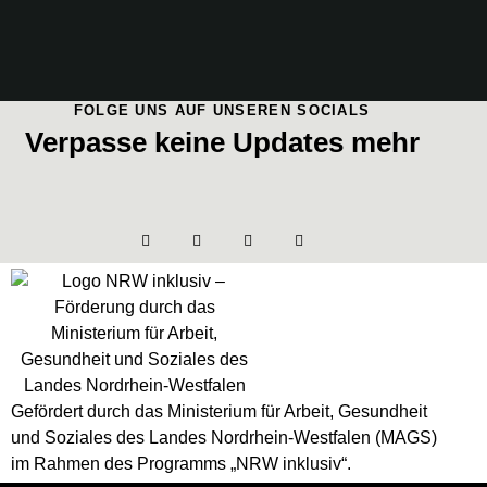
FOLGE UNS AUF UNSEREN SOCIALS
Verpasse keine Updates mehr
Gefördert durch das Ministerium für Arbeit, Gesundheit
und Soziales des Landes Nordrhein-Westfalen (MAGS)
im Rahmen des Programms „NRW inklusiv“.